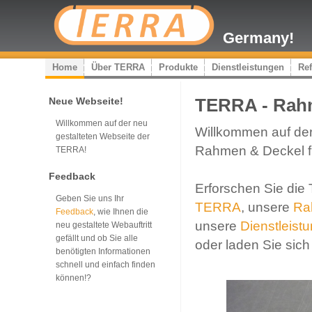
Germany!
Home
Über TERRA
Produkte
Dienstleistungen
Re
Neue Webseite!
TERRA - Rahm
Willkommen auf der neu
Willkommen auf der
gestalteten Webseite der
Rahmen & Deckel f
TERRA!
Feedback
Erforschen Sie di
Geben Sie uns Ihr
TERRA
, unsere
Ra
Feedback
, wie Ihnen die
unsere
Dienstleist
neu gestaltete Webauftritt
gefällt und ob Sie alle
oder laden Sie sich
benötigten Informationen
schnell und einfach finden
können!?